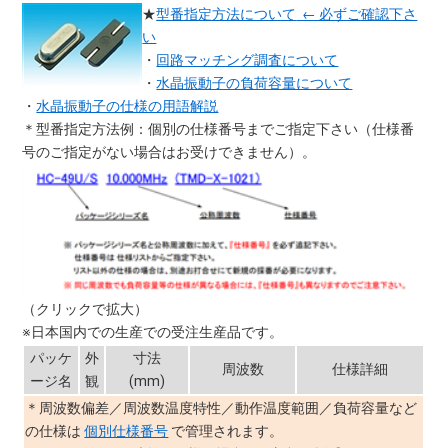
★
型番指定方法について
← 必ずご確認下さ
い
・
回路マッチング調査について
・
水晶振動子の負荷容量について
・
水晶振動子の仕様の用語解説
＊型番指定方法例：個別の仕様番号までご指定下さい（仕様番
号のご指定がない場合はお受けできません）。
（クリックで拡大）
※日本国内での生産での受注生産品です。
パッケ
外
寸法
周波数
仕様詳細
ージ名
観
(mm)
＊周波数偏差／周波数温度特性／動作温度範囲／負荷容量など
の仕様は
個別仕様番号
で管理されます。