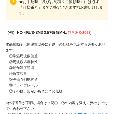
★お手配時（及びお見積りご依頼時）には必ず
『仕様番号』までご指定頂きます様お願い致しま
す。
（例） HC-49U/S-SMD 3.579545MHz
(TMD-X-2062)
水晶振動子は周波数以外にも以下の仕様を規定する必要があり
ます。
①常温周波数偏差
②周波数温度特性
③動作温度範囲
④負荷容量
⑤等価直列抵抗値
⑥ドライブレベル
⑦その他、指定があればその仕様
※仕様番号が不明な場合は上記①～⑦の内容を添えて弊社までお
問い合わせ下さい。