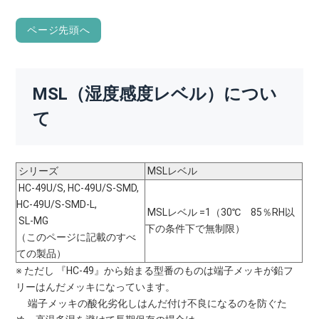
ページ先頭へ
MSL（湿度感度レベル）につい
て
シリーズ
MSLレベル
HC-49U/S, HC-49U/S-SMD,
HC-49U/S-SMD-L,
MSLレベル =1（30℃ 85％RH以
SL-MG
下の条件下で無制限）
（このページに記載のすべ
ての製品）
※ ただし 『HC-49』から始まる型番のものは端子メッキが鉛フ
リーはんだメッキになっています。
端子メッキの酸化劣化しはんだ付け不良になるのを防ぐた