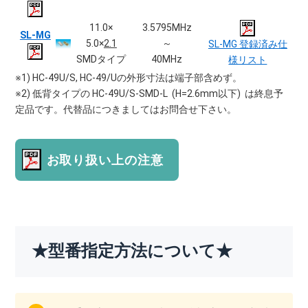
11.0×
3.5795MHz
SL-MG
5.0×
2.1
～
SL-MG 登録済み仕
SMDタイプ
40MHz
様リスト
※1) HC-49U/S, HC-49/Uの外形寸法は端子部含めず。
※2) 低背タイプの HC-49U/S-SMD-L (H=2.6mm以下) は終息予
定品です。代替品につきましてはお問合せ下さい。
お取り扱い上の注意
★型番指定方法について★