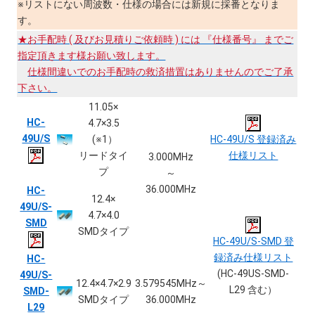
※リストにない周波数・仕様の場合には新規に採番となりま
す。
★お手配時 ( 及びお見積りご依頼時 ) には 『仕様番号』 までご
指定頂きます様お願い致します。
仕様間違いでのお手配時の救済措置はありませんのでご了承
下さい。
11.05×
HC-
4.7×3.5
49U/S
(※1）
HC-49U/S 登録済み
リードタイ
仕様リスト
3.000MHz
プ
～
36.000MHz
HC-
12.4×
49U/S-
4.7×4.0
SMD
SMDタイプ
HC-49U/S-SMD 登
録済み仕様リスト
HC-
(HC-49US-SMD-
49U/S-
12.4×4.7×2.9
3.579545MHz～
L29 含む）
SMD-
SMDタイプ
36.000MHz
L29